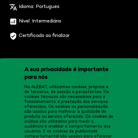
Idioma:
Portugues
Nivel:
Intermediário
Certificado ao finalizar
A sua privacidade é importante
para nós
COMPRAR
Na ALEBAT, utilizamos cookies, próprios e
de terceiros, de sessão e persistentes. Os
cookies técnicos são necessários para o
funcionamento e prestação dos serviços
oferecidos. Os cookies de personalização
são usados para melhorar a qualidade do
produto ou serviço oferecido. Os cookies de
análise são utilizados para medir a
audiência e analisar o comportamento dos
usuários. E os cookies de publicidade
comportamental são usados para oferecer