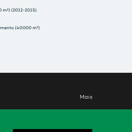
 m²) (2012-2015).
amento (40.000 m²)
Mais
Mapa do site
Privacidade
Cookies