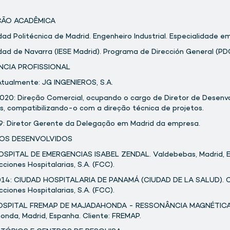
ÃO ACADÊMICA
dad Politécnica de Madrid. Engenheiro Industrial. Especialidade e
dad de Navarra (IESE Madrid). Programa de Dirección General (PD
NCIA PROFISSIONAL
Atualmente: JG INGENIEROS, S.A.
020: Direção Comercial, ocupando o cargo de Diretor de Desenv
s, compatibilizando-o com a direção técnica de projetos.
9: Diretor Gerente da Delegação em Madrid da empresa.
OS DESENVOLVIDOS
OSPITAL DE EMERGENCIAS ISABEL ZENDAL. Valdebebas, Madrid, Es
ciones Hospitalarias, S.A. (FCC).
14: CIUDAD HOSPITALARIA DE PANAMÁ (CIUDAD DE LA SALUD). Cl
ciones Hospitalarias, S.A. (FCC).
HOSPITAL FREMAP DE MAJADAHONDA - RESSONÂNCIA MAGNÉTICA 
onda, Madrid, Espanha. Cliente: FREMAP.