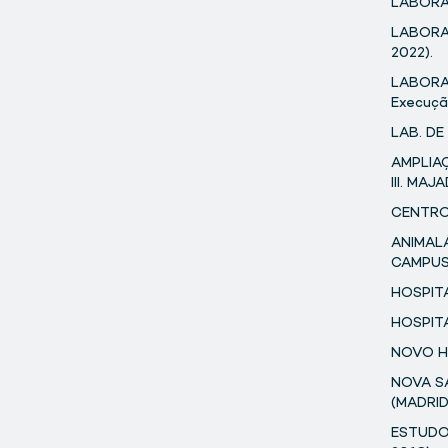
LABORA
LABORAT
2022).
LABORAT
Execuçã
LAB. DE
AMPLIA
III. MA
CENTRO 
ANIMAL
CAMPUS 
HOSPIT
HOSPITA
NOVO H
NOVA S
(MADRID
ESTUDO