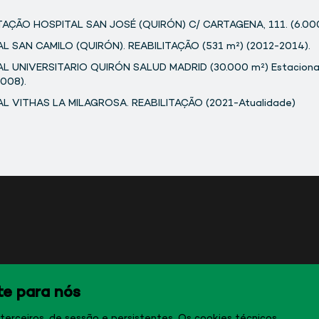
TAÇÃO HOSPITAL SAN JOSÉ (QUIRÓN) C/ CARTAGENA, 111. (6.000
L SAN CAMILO (QUIRÓN). REABILITAÇÃO (531 m²) (2012-2014).
L UNIVERSITARIO QUIRÓN SALUD MADRID (30.000 m²) Estacion
008).
L VITHAS LA MILAGROSA. REABILITAÇÃO (2021-Atualidade)
te para nós
 terceiros, de sessão e persistentes. Os cookies técnicos