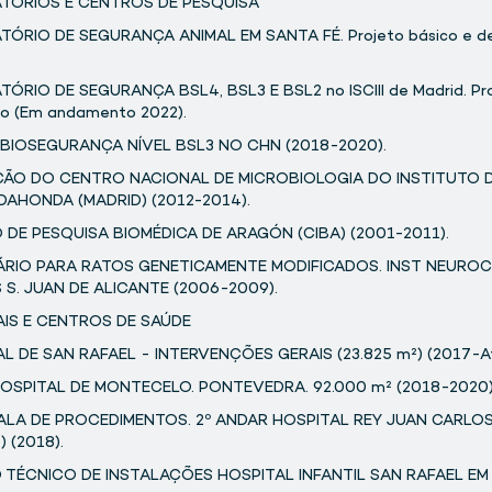
TÓRIOS E CENTROS DE PESQUISA
ÓRIO DE SEGURANÇA ANIMAL EM SANTA FÉ. Projeto básico e de
ÓRIO DE SEGURANÇA BSL4, BSL3 E BSL2 no ISCIII de Madrid. Pro
o (Em andamento 2022).
 BIOSEGURANÇA NÍVEL BSL3 NO CHN (2018-2020).
ÇÃO DO CENTRO NACIONAL DE MICROBIOLOGIA DO INSTITUTO 
JADAHONDA (MADRID) (2012-2014).
DE PESQUISA BIOMÉDICA DE ARAGÓN (CIBA) (2001-2011).
ÁRIO PARA RATOS GENETICAMENTE MODIFICADOS. INST NEUROC
S. JUAN DE ALICANTE (2006-2009).
AIS E CENTROS DE SAÚDE
L DE SAN RAFAEL - INTERVENÇÕES GERAIS (23.825 m²) (2017-At
OSPITAL DE MONTECELO. PONTEVEDRA. 92.000 m² (2018-2020)
ALA DE PROCEDIMENTOS. 2º ANDAR HOSPITAL REY JUAN CARLO
) (2018).
 TÉCNICO DE INSTALAÇÕES HOSPITAL INFANTIL SAN RAFAEL EM