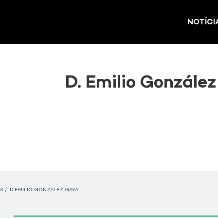
NOTÍCI
D. Emilio Gonzále
S
/
D EMILIO GONZALEZ GAYA