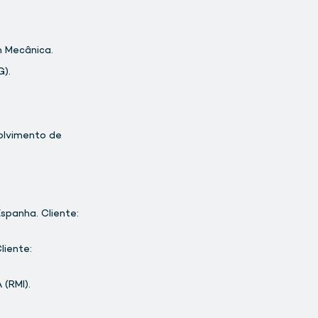
m Mecânica.
G).
olvimento de
panha. Cliente:
iente:
(RMI).