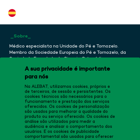
_Sobre_
Médico especialista na Unidade do Pé e Tornozelo.
Membro da Sociedade Europeia do Pé e Tornozelo, da
Sociedade Espanhola de Cirurgia Ortopédica e
Traumatologia e da Sociedade Espanhola de
A sua privacidade é importante
Medicina de Cirurgia do Pé e Tornozelo. Licenciatura
para nós
em Medicina, Diploma em Fisioterapia e Mestrado em
Técnicas de Terapia Manual pela Universidade de
Na ALEBAT, utilizamos cookies, próprios e
Valência.
de terceiros, de sessão e persistentes. Os
cookies técnicos são necessários para o
funcionamento e prestação dos serviços
oferecidos. Os cookies de personalização
são usados para melhorar a qualidade do
produto ou serviço oferecido. Os cookies de
análise são utilizados para medir a
audiência e analisar o comportamento dos
usuários. E os cookies de publicidade
comportamental são usados para oferecer