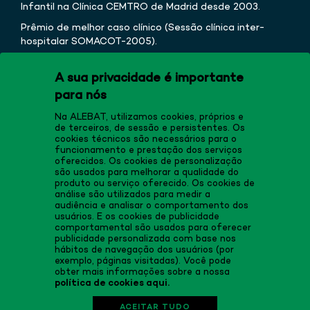
Infantil na Clínica CEMTRO de Madrid desde 2003.
Prêmio de melhor caso clínico (Sessão clínica inter-
hospitalar SOMACOT-2005).
Atividade profissional atual: Traumatologia e
Ortopedia Infantil, com especial interesse no estudo
A sua privacidade é importante
e tratamento de deformidades ósseas e
para nós
alongamento ósseo de membros, e na traumatologia
Na ALEBAT, utilizamos cookies, próprios e
esportiva infantil.
de terceiros, de sessão e persistentes. Os
cookies técnicos são necessários para o
funcionamento e prestação dos serviços
oferecidos. Os cookies de personalização
são usados para melhorar a qualidade do
produto ou serviço oferecido. Os cookies de
análise são utilizados para medir a
audiência e analisar o comportamento dos
usuários. E os cookies de publicidade
comportamental são usados para oferecer
publicidade personalizada com base nos
hábitos de navegação dos usuários (por
exemplo, páginas visitadas). Você pode
obter mais informações sobre a nossa
política de cookies aqui.
ACEITAR TUDO