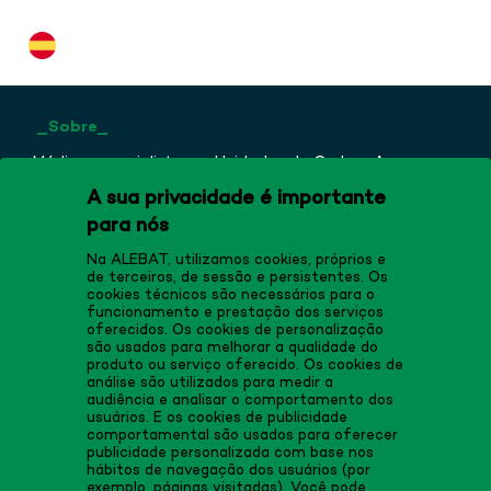
_Sobre_
Médico especialista em Unidades de Ombro, Anca,
Joelho, Tornozelo, Joelho e Pé na Clínica CEMTRO.
A sua privacidade é importante
Membro da Associação de Artroscopia da América do
para nós
Norte. Professor Associado no Departamento de
Ciências Morfológicas da Universidade de Alcalá de
Na ALEBAT, utilizamos cookies, próprios e
Henares (1987 - 1999).
de terceiros, de sessão e persistentes. Os
cookies técnicos são necessários para o
funcionamento e prestação dos serviços
oferecidos. Os cookies de personalização
são usados para melhorar a qualidade do
produto ou serviço oferecido. Os cookies de
análise são utilizados para medir a
audiência e analisar o comportamento dos
usuários. E os cookies de publicidade
comportamental são usados para oferecer
publicidade personalizada com base nos
hábitos de navegação dos usuários (por
exemplo, páginas visitadas). Você pode