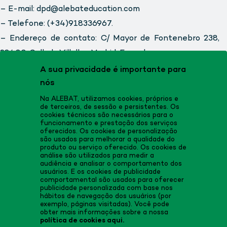
– E-mail: dpd@alebateducation.com
– Telefone: (+34)918336967.
– Endereço de contato: C/ Mayor de Fontenebro 238,
28400, Collado Villalba, Madrid, Espanha.
A sua privacidade é importante para
nós
Na ALEBAT, utilizamos cookies, próprios e
de terceiros, de sessão e persistentes. Os
cookies técnicos são necessários para o
funcionamento e prestação dos serviços
oferecidos. Os cookies de personalização
são usados para melhorar a qualidade do
produto ou serviço oferecido. Os cookies de
análise são utilizados para medir a
audiência e analisar o comportamento dos
usuários. E os cookies de publicidade
comportamental são usados para oferecer
publicidade personalizada com base nos
hábitos de navegação dos usuários (por
exemplo, páginas visitadas). Você pode
obter mais informações sobre a nossa
política de cookies aqui.